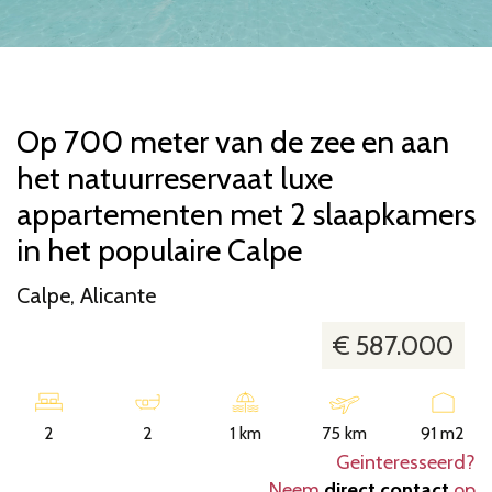
17 foto's
Op 700 meter van de zee en aan
het natuurreservaat luxe
appartementen met 2 slaapkamers
in het populaire Calpe
Calpe, Alicante
€ 587.000
2
2
1 km
75 km
91 m2
Geinteresseerd?
Neem
direct contact
op