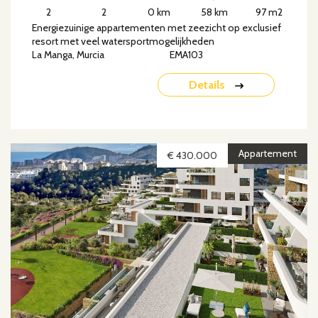
2
2
0 km
58 km
97 m2
Energiezuinige appartementen met zeezicht op exclusief
resort met veel watersportmogelijkheden
La Manga, Murcia
EMA103
Details
Appartement
€ 430.000